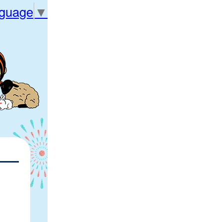
nguage
▼