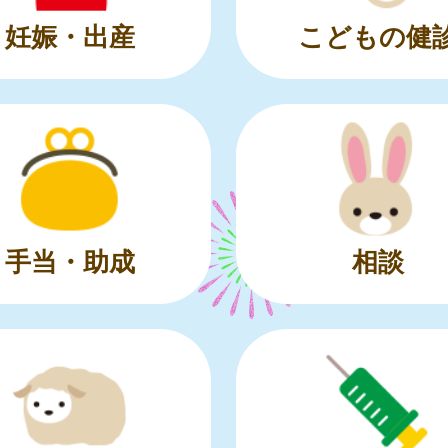
妊娠・出産
こどもの健
手当・助成
相談